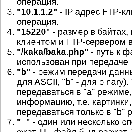
операция.
"10.1.1.2"
- IP адрес FTP-кл
операция.
"15220"
- размер в байтах,
клиентом и FTP-сервером 
"/kaka/baka.php"
- путь к 
использован при передаче
"b"
- режим передачи данны
для ASCII, "b" - для binary
передаваться в "a" режим
информацию, т.е. картинки,
передаваться только в "b" 
"_"
- один или несколько с
сжат, U - файл был разжат, 