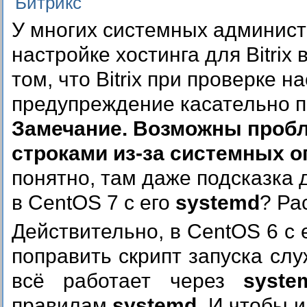
Битрикс
У многих системных админист
настройке хостинга для Bitrix
том, что Bitrix при проверке 
предупреждение касательно 
Замечание. Возможны проб
строками из-за системных о
понятно, там даже подсказка да
в CentOS 7 с его
systemd
? Ра
Действительно, в CentOS 6 с 
поправить скрипт запуска служ
всё работает через
syste
правилам
systemd
. И чтобы 