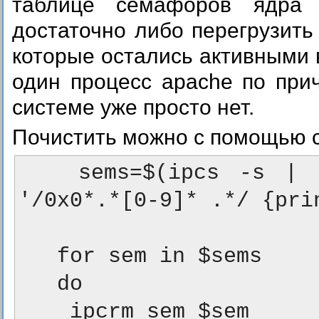
таблице семафоров ядра L
достаточно либо перегрузить
которые остались активными в
один процесс apache по прич
системе уже просто нет.
Почистить можно с помощью с
   sems=$(ipcs -s | grep apache | awk --source 
'/0x0*.*[0-9]* .*/ {prin
   for sem in $sems

   do

    ipcrm sem $sem
