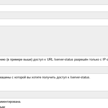
ию (в примере выше) доступ к URL /server-status разрешён только с IP-а
ашины с которой вы хотите получить доступ к /server-status.
омментирована.
мым: