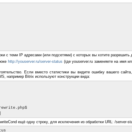
роки с теми IP адресами (или подсетями) с которых вы хотите разрешить 
троке
http://youserver.ru/server-status
(где youserver.ru заменяете на имя и
оятельство. Если вместо статистики вы видите ошибку вашего сайта,
MS, например Bitrix используют конструкции вида:
riteCond ещё одну строку, для исключения из обработки URL: /server-stat
tus