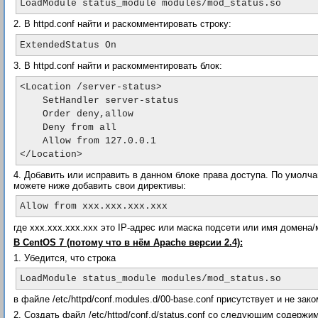
2. В httpd.conf найти и раскомментировать строку:
3. В httpd.conf найти и раскомментировать блок:
<Location /server-status>

    SetHandler server-status

    Order deny,allow

    Deny from all

    Allow from 127.0.0.1

4. Добавить или исправить в данном блоке права доступа. По умолчан
можете ниже добавить свои директивы:
где xxx.xxx.xxx.xxx это IP-адрес или маска подсети или имя домена/м
В CentOS 7 (потому что в нём Apache версии 2.4):
1. Убедится, что строка
LoadModule status_module modules/mod_status.so
в файле /etc/httpd/conf.modules.d/00-base.conf присутствует и не зак
2. Создать файл /etc/httpd/conf.d/status.conf со следующим содержи