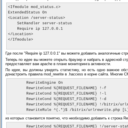
<Ifmodule mod_status.c>

ExtendedStatus On

<Location /server-status>

    SetHandler server-status

    Require ip 127.0.0.1

</Location>

</Ifmodule>

Где после "Require ip 127.0.0.1" вы можете добавить аналогичные ст
Теперь по идее вы можете открыть браузер и набрать в адресной с
предоставляет вам apache в плане мониторинга активности.
По идее, вы должны увидеть статистику, но есть одно важное обст
донастроить правила mod_rewrite в .haccess в корне сайта. Многие C
        RewriteEngine On

        RewriteCond %{REQUEST_FILENAME} !-f

        RewriteCond %{REQUEST_FILENAME} !-l

        RewriteCond %{REQUEST_FILENAME} !-d

        RewriteCond %{REQUEST_FILENAME} !/bitrix/urlrewrite.php$

из которых становится понятно, что необходимо добавить к строка Rew
        RewriteCond %{REQUEST_FILENAME} !/server-sta