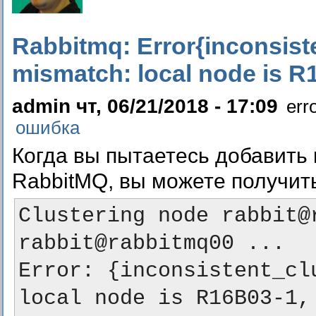
Rabbitmq: Error{inconsist
mismatch: local node is R
admin чт, 06/21/2018 - 17:09
err
ошибка
Когда вы пытаетесь добавить r
RabbitMQ, вы можете получит
Clustering node rabbit@r
rabbit@rabbitmq00 ...

Error: {inconsistent_cl
local node is R16B03-1,