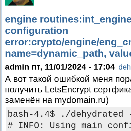
engine routines:int_engin
configuration
error:crypto/engine/eng_c
name=dynamic_path, value=
admin пт, 11/01/2024 - 17:04
deh
А вот такой ошибкой меня пор
получить LetsEncrypt сертфик
заменён на mydomain.ru)
bash-4.4$ ./dehydrated 
# INFO: Using main confi