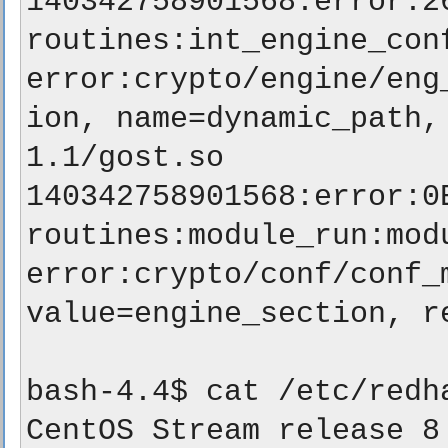
140342758901568:error:26
routines:int_engine_con
error:crypto/engine/eng
ion, name=dynamic_path,
1.1/gost.so

140342758901568:error:0
routines:module_run:modu
error:crypto/conf/conf_
value=engine_section, re
bash-4.4$ cat /etc/redha