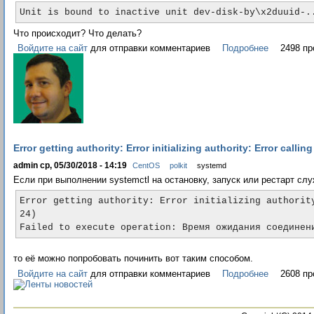
Unit is bound to inactive unit dev-disk-by\x2duuid-.
Что происходит? Что делать?
Войдите на сайт
для отправки комментариев
Подробнее
2498 пр
Error getting authority: Error initializing authority: Error cal
admin ср, 05/30/2018 - 14:19
CentOS
polkit
systemd
Если при выполнении systemctl на остановку, запуск или рестарт сл
Error getting authority: Error initializing authorit
24)

Failed to execute operation: Время ожидания соединен
то её можно попробовать починить вот таким способом.
Войдите на сайт
для отправки комментариев
Подробнее
2608 пр