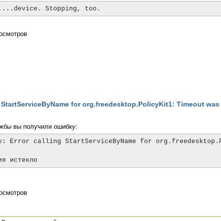
....device. Stopping, too.
осмотров
ling StartServiceByName for org.freedesktop.PolicyKit1: Timeout was
ужбы вы получили ошибку:
y: Error calling StartServiceByName for org.freedesktop.P
ия истекло
осмотров