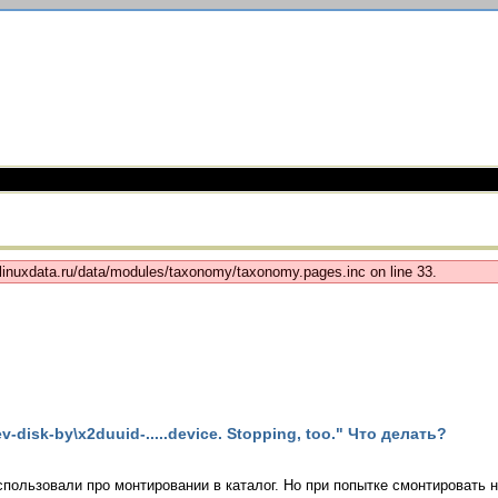
b/linuxdata.ru/data/modules/taxonomy/taxonomy.pages.inc on line 33.
-disk-by\x2duuid-.....device. Stopping, too." Что делать?
спользовали про монтировании в каталог. Но при попытке смонтировать 