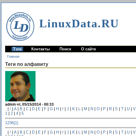
LinuxData.RU
Тэги
Контакты
Поиск
О сайте
Главная
Теги по алфавиту
admin чт, 05/15/2014 - 00:33
.
|
/
|
A
|
B
|
C
|
D
|
E
|
F
|
G
|
H
|
I
|
J
|
K
|
L
|
M
|
N
|
O
|
P
|
R
|
S
|
T
|
U
|
V
1
|
2
|
4
|
5
1236(1)
.
|
/
|
A
|
B
|
C
|
D
|
E
|
F
|
G
|
H
|
I
|
J
|
K
|
L
|
M
|
N
|
O
|
P
|
R
|
S
|
T
|
U
|
V