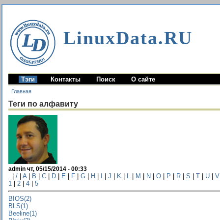
LinuxData.RU
Тэги
Контакты
Поиск
О сайте
Главная
Теги по алфавиту
admin чт, 05/15/2014 - 00:33
.
|
/
|
A
|
B
|
C
|
D
|
E
|
F
|
G
|
H
|
I
|
J
|
K
|
L
|
M
|
N
|
O
|
P
|
R
|
S
|
T
|
U
|
V
1
|
2
|
4
|
5
BIOS(2)
BLS(1)
Beeline(1)