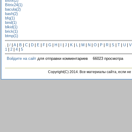
Bitrix(2)
Bitrix24(1)
bacula(2)
bash(2)
bfq(1)
bind(1)
blkid(1)
brick(1)
btmp(1)
.
|
/
|
A
|
B
|
C
|
D
|
E
|
F
|
G
|
H
|
I
|
J
|
K
|
L
|
M
|
N
|
O
|
P
|
R
|
S
|
T
|
U
|
V
1
|
2
|
4
|
5
Войдите на сайт
для отправки комментариев
66023 просмотра
Copyright(C) 2014. Все материалы сайта, если н