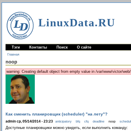
LinuxData.RU
Тэги
Контакты
Поиск
О сайте
Главная
noop
warning: Creating default object from empty value in /var/www/victor/we
Как сменить планировщик (scheduler) "на лету"?
admin ср, 05/14/2014 - 23:23
anticipatory
bfq
cfq
deadline
noop
schedul
Доступные планировщики можно увидеть, если выполнить команду: