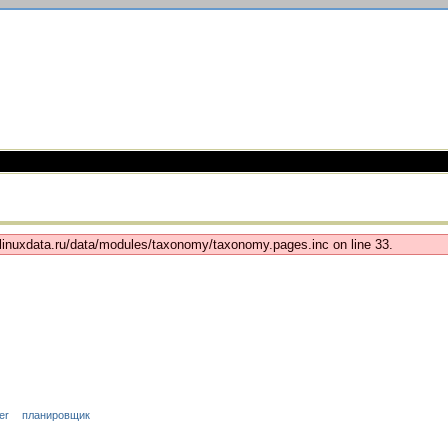
b/linuxdata.ru/data/modules/taxonomy/taxonomy.pages.inc on line 33.
er
планировщик